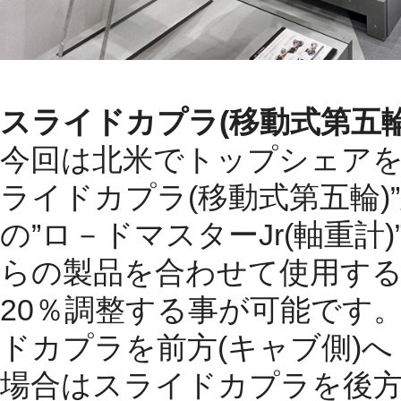
スライドカプラ
(
移動式第五
今回は北米でトップシェア
ライドカプラ
(
移動式第五輪
)”
の
”
ロ－ドマスター
Jr(
軸重計
)
らの製品を合わせて使用す
20
％調整する事が可能です
ドカプラを前方
(
キャブ側
)
へ
場合はスライドカプラを後